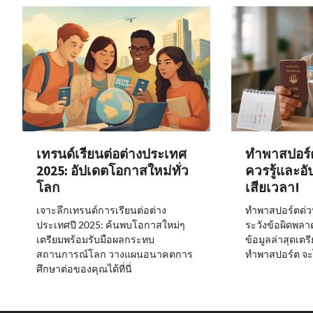
เทรนด์เรียนต่อต่างประเทศ
ทำพาสปอร์ตด
2025: อัปเดตโอกาสใหม่ทั่ว
ควรรู้และอั
โลก
เสียเวลา!
เจาะลึกเทรนด์การเรียนต่อต่าง
ทำพาสปอร์ตด่วนป
ประเทศปี 2025: ค้นพบโอกาสใหม่ๆ
ระวังข้อผิดพลาด
เตรียมพร้อมรับมือผลกระทบ
ข้อมูลล่าสุดเตร
สถานการณ์โลก วางแผนอนาคตการ
ทำพาสปอร์ต จะไ
ศึกษาต่อของคุณได้ที่นี่