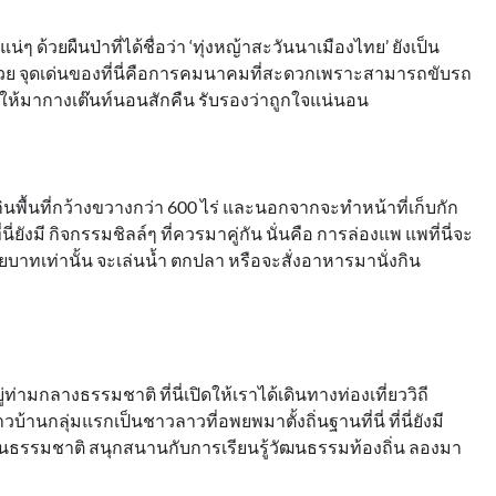
ต์แน่ๆ ด้วยผืนป่าที่ได้ชื่อว่า ‘ทุ่งหญ้าสะวันนาเมืองไทย’ ยังเป็น
ีกด้วย จุดเด่นของที่นี่คือการคมนาคมที่สะดวกเพราะสามารถขับรถ
ห้มากางเต๊นท์นอนสักคืน รับรองว่าถูกใจแน่นอน
ินพื้นที่กว้างขวางกว่า 600 ไร่ และนอกจากจะทำหน้าที่เก็บกัก
ยังมี กิจกรรมชิลล์ๆ ที่ควรมาคู่กัน นั่นคือ การล่องแพ แพที่นี่จะ
้อยบาทเท่านั้น จะเล่นน้ำ ตกปลา หรือจะสั่งอาหารมานั่งกิน
่ท่ามกลางธรรมชาติ ที่นี่เปิดให้เราได้เดินทางท่องเที่ยววิถี
บ้านกลุ่มแรกเป็นชาวลาวที่อพยพมาตั้งถิ่นฐานที่นี่ ที่นี่ยังมี
็นธรรมชาติ สนุกสนานกับการเรียนรู้วัฒนธรรมท้องถิ่น ลองมา