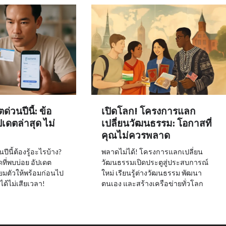
่วนปีนี้: ข้อ
เปิดโลก! โครงการแลก
ปเดตล่าสุด ไม่
เปลี่ยนวัฒนธรรม: โอกาสที่
คุณไม่ควรพลาด
ีนี้ต้องรู้อะไรบ้าง?
พลาดไม่ได้! โครงการแลกเปลี่ยน
ที่พบบ่อย อัปเดต
วัฒนธรรมเปิดประตูสู่ประสบการณ์
ียมตัวให้พร้อมก่อนไป
ใหม่ เรียนรู้ต่างวัฒนธรรม พัฒนา
ด้ไม่เสียเวลา!
ตนเอง และสร้างเครือข่ายทั่วโลก