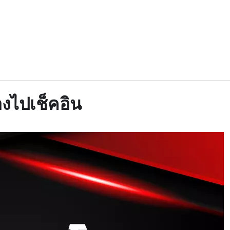
องไปเช็คอิน