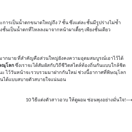
รเป็นน้ำตกขนาดใหญ่ถึง 7 ชั้น ซึ่งแต่ละชั้นมีรูปร่างไม่ซ้ำ
ั้นเป็นน้ำตกที่ไหลลงมาจากหน้าผาเตี้ยๆ เพียงชั้นเดียว
ยมากมาย ที่สำคัญคือส่วนใหญ่ยังคงความอุดมสมบูรณ์เอาไว้ได้
ษณุโลก
ซึ่งเราจะได้สัมผัสกับวิถีชีวิตสไตล์ท้องถิ่นกันแบบใกล้ชิด
นเองนะ ไว้วันหน้าจะรวบรวมมาฝากกันใหม่ ช่วงนี้อากาศที่พิษณุโลก
่ยวกันได้แบบสบายตัวสบายใจแน่นอน
10 วิธีแต่งตัวสาวอวบ ให้ดูผอม ซ่อนพุงอย่างมั่นใจ!