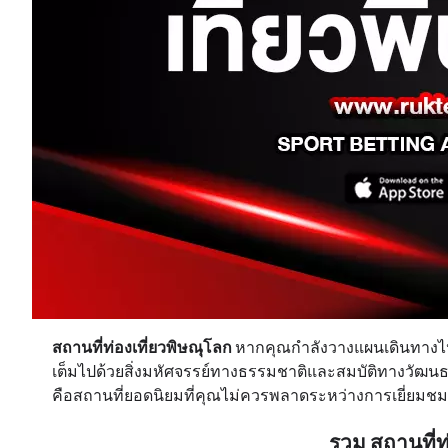
สถานที่ท่องเที่ยว
พิษณุโลก
หากคุณกำลังวางแผนเดินทางไป
เต็มไปด้วยสิ่งมหัศจรรย์ทางธรรมชาติและสมบัติทางวัฒนธรรม
คือสถานที่ยอดนิยมที่คุณไม่ควรพลาดระหว่างการเยี่ยมชม
รวม สถานที่ท