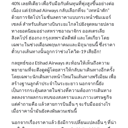
40% เลยทีเดียว เพื่อรับมือกับต้นทุนที่พุ่งสูงขึ้นอย่างต่อ
เนื่อง แต่ Etihad Airways กลับเลือกที่จะ “เทหน้าตัก”
ด้วยการจัดโปรโมชั่นลดราคาแบบกระหน่ำซัมเมอร์
เซลล์ สำหรับเส้นทางบินระยะไกลไปยังจุดหมายปลาย
ทางยอดนิยมอย่างสหราชอาณาจักร ออสเตรเลีย
สิงคโปร์ ฮ่องกง กรุงเทพฯ มัลดีฟส์ และโตเกียว โดย
เฉพาะในช่วงเดือนพฤษภาคมและมิถุนายนนี้ ซึ่งราคา
ตั๋วบางเส้นทางนั้นถูกกว่าช่วงโควิด-19 เสียอีก!
กลยุทธ์ของ Etihad Airways สะท้อนให้เห็นถึงความ
พยายามที่จะดึงดูดผู้โดยสารให้กลับมาเดินทางอีกครั้ง
โดยเฉพาะนักเดินทางหน้าใหม่ในเส้นทางพรีเมียม เพื่อ
สร้างฐานลูกค้าประจำในระยะยาว นอกจากนี้ยัง
เป็นการกระตุ้นตลาดในช่วงที่ความต้องการเดินทาง
ลดลงจากผลกระทบของสงครามและภาวะเศรษฐกิจ
แต่คำถามคือ แล้วสายการบินอื่น ๆ จะรับมืออย่างไร
เมื่อราคาน้ำมันยังคงผันผวนเช่นนี้
นอกจากเรื่องราคาแล้ว ยังมีการเปลี่ยนแปลงอื่น ๆ ที่น่า