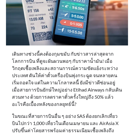
เดินทางช่วงนี้คงต้องกุมขมับ กับข่าวสารล่าสุดจาก
โลกการบิน ที่ดูจะผันผวนพอๆ กับราคาน้ำมัน! เมื่อ
วิกฤตเชื้อเพลิงและสถานการณ์ความขัดแย้งระหว่าง
ประเทศ ดันให้ค่าตั๋วเครื่องบินพุ่งกระฉูด จนหลายคน
เริ่มถอดใจ แต่ในความโกลาหลนี้ ยังมีข่าวดีซ่อนอยู่
เมื่อสายการบินยักษ์ใหญ่อย่าง Etihad Airways กลับเดิน
สวนทาง ด้วยการลดราคาตั๋วครั้งใหญ่ถึง 50% แล้ว
อะไรคือเบื้องหลังของกลยุทธ์นี้?
ในขณะที่สายการบินอื่น ๆ อย่าง SAS ต้องยกเลิกเที่ยว
บินไปกว่า 1,000 เที่ยวในเดือนเมษายน และ AirAsia X
ปรับขึ้นค่าโดยสารพร้อมค่าธรรมเนียมเชื้อเพลิงถึง