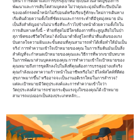
บทนำ การตั้งค่าและการบรรลุเป้าหมายเป็นส่วนสำคัญของการ
พัฒนาและการเติบโตส่วนบุคคล ไม่ว่าคุณจะมุ่งมั่นที่จะปีนบันได
ขององค์กรลดน้ำหนักไม่กี่ปอนด์หรือเรียนรู้ทักษะใหม่การเดินทาง
เริ่มต้นด้วยความตั้งใจที่ชัดเจนและการกระทำที่มีจุดมุ่งหมาย มัน
เป็นสิ่งสำคัญอย่างไม่น่าเชื่อที่จะก้าวไปข้างหน้าด้วยความตั้งใจใน
การเดินทางครั้งนี้ – ท้ายที่สุดไม่มีใครต้องการที่จะสูญเสียไปในป่า
สุภาษิตของชีวิตใช่ไหม? ดังนั้นมาดำดิ่งสู่โลกที่น่าตื่นเต้นของแรง
บันดาลใจความฝันและขั้นตอนที่คุณสามารถทำได้เพื่อทำให้มันเป็น
จริง! การทำความเข้าใจเป้าหมายของคุณ ในการเริ่มต้นมันเป็นสิ่ง
สำคัญที่จะกำหนดเป้าหมายของคุณและวิธีการที่พวกเขามีบทบาท
ในการพัฒนาส่วนบุคคลของคุณ การทำความเข้าใจเป้าหมายของ
คุณหมายถึงการขุดลึกลงไปในสิ่งที่คุณต้องการบรรลุอย่างแท้จริง
คุณกำลังมองหาความก้าวหน้าในอาชีพหรือไม่? มีไลฟ์สไตล์ที่ดีต่อ
สุขภาพมากขึ้น? หรืออาจจะเป็นงานอดิเรกใหม่ในการสำรวจ?
แต่ละเป้าหมายมีวัตถุประสงค์และการทำความเข้าใจว่า
วัตถุประสงค์สามารถช่วยกระตุ้นแรงจูงใจของคุณได้ เป้าหมาย
สามารถแบ่งออกเป็นสองประเภทหลัก:…