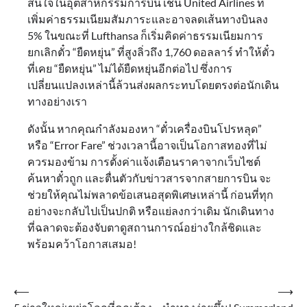
สนใจในอุตสาหกรรมการบิน เช่น United Airlines ที่
เพิ่มค่าธรรมเนียมสัมภาระและอาจลดเส้นทางบินลง
5% ในขณะที่ Lufthansa ก็เริ่มคิดค่าธรรมเนียมการ
ยกเลิกตั๋ว “ยืดหยุ่น” ที่สูงลิ่วถึง 1,760 ดอลลาร์ ทำให้ตั๋ว
ที่เคย “ยืดหยุ่น” ไม่ได้ยืดหยุ่นอีกต่อไป ซึ่งการ
เปลี่ยนแปลงเหล่านี้ล้วนส่งผลกระทบโดยตรงต่อนักเดิน
ทางอย่างเรา
ดังนั้น หากคุณกำลังมองหา “ตั๋วเครื่องบินโปรหลุด”
หรือ “Error Fare” ช่วงเวลานี้อาจเป็นโอกาสทองที่ไม่
ควรมองข้าม การตั้งค่าแจ้งเตือนราคาจากเว็บไซต์
ค้นหาตั๋วถูก และตื่นตัวกับข่าวสารจากสายการบิน จะ
ช่วยให้คุณไม่พลาดข้อเสนอสุดพิเศษเหล่านี้ ก่อนที่ทุก
อย่างจะกลับไปเป็นปกติ หรือแย่ลงกว่าเดิม นักเดินทาง
ที่ฉลาดจะต้องจับตาดูสถานการณ์อย่างใกล้ชิดและ
พร้อมคว้าโอกาสเสมอ!
Post
⟵
⟶